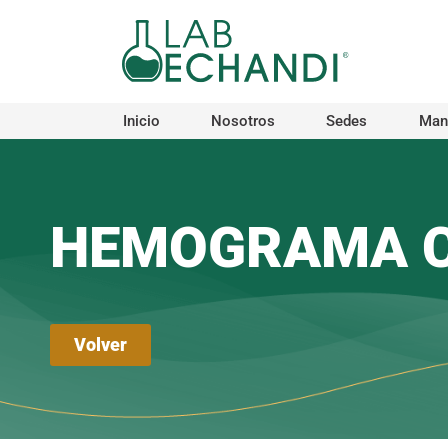
Ir
al
contenido
Inicio
Nosotros
Sedes
Manu
HEMOGRAMA 
Volver