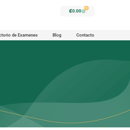
0
Carrito
₡
0.00
ctorio de Examenes
Blog
Contacto