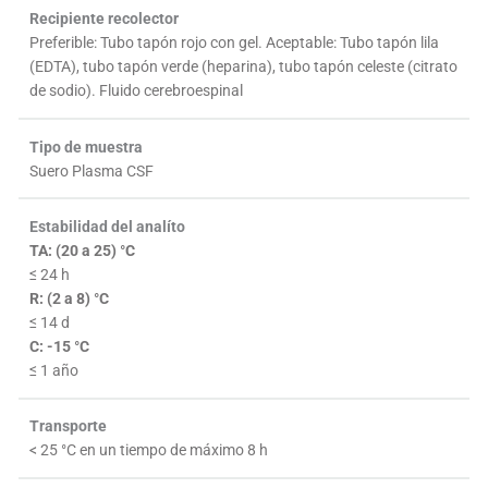
Recipiente recolector
Preferible: Tubo tapón rojo con gel. Aceptable: Tubo tapón lila
(EDTA), tubo tapón verde (heparina), tubo tapón celeste (citrato
de sodio). Fluido cerebroespinal
Tipo de muestra
Suero Plasma CSF
Estabilidad del analíto
TA: (20 a 25) °C
≤ 24 h
R: (2 a 8) °C
≤ 14 d
C: -15 °C
≤ 1 año
Transporte
< 25 °C en un tiempo de máximo 8 h