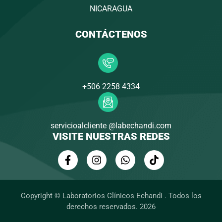
NICARAGUA
CONTÁCTENOS
+506 2258 4334
servicioalcliente @labechandi.com
VISITE NUESTRAS REDES
F
I
W
T
a
n
h
i
c
s
a
k
e
t
t
t
b
a
s
o
Copyright © Laboratorios Clínicos Echandi . Todos los
o
g
a
k
derechos reservados. 2026
o
r
p