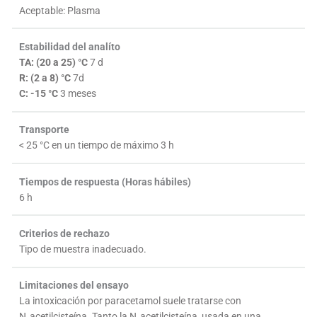
Aceptable: Plasma
Estabilidad del analíto
TA: (20 a 25) °C
7 d
R: (2 a 8) °C
7d
C: -15 °C
3 meses
Transporte
< 25 °C en un tiempo de máximo 3 h
Tiempos de respuesta (Horas hábiles)
6 h
Criterios de rechazo
Tipo de muestra inadecuado.
Limitaciones del ensayo
La intoxicación por paracetamol suele tratarse con
N‑acetilcisteína. Tanto la N‑acetilcisteína, usada en una