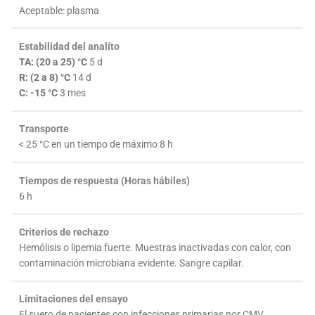
Aceptable: plasma
Estabilidad del analíto
TA: (20 a 25) °C
5 d
R: (2 a 8) °C
14 d
C: -15 °C
3 mes
Transporte
< 25 °C en un tiempo de máximo 8 h
Tiempos de respuesta (Horas hábiles)
6 h
Criterios de rechazo
Hemólisis o lipemia fuerte. Muestras inactivadas con calor, con
contaminación microbiana evidente. Sangre capilar.
Limitaciones del ensayo
El suero de pacientes con infecciones primarias por CMV,