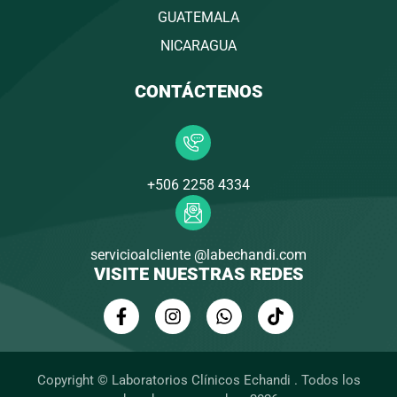
GUATEMALA
NICARAGUA
CONTÁCTENOS
+506 2258 4334
servicioalcliente @labechandi.com
VISITE NUESTRAS REDES
F
I
W
T
a
n
h
i
c
s
a
k
e
t
t
t
b
a
s
o
Copyright © Laboratorios Clínicos Echandi . Todos los
o
g
a
k