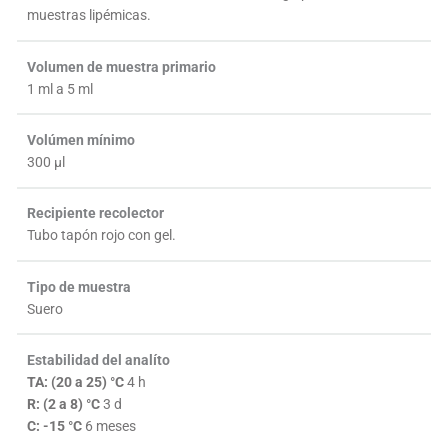
muestras lipémicas.
Volumen de muestra primario
1 ml a 5 ml
Volúmen mínimo
300 µl
Recipiente recolector
Tubo tapón rojo con gel.
Tipo de muestra
Suero
Estabilidad del analíto
TA: (20 a 25) °C
4 h
R: (2 a 8) °C
3 d
C: -15 °C
6 meses