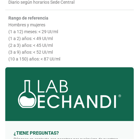
Diario según horarios Sede Central
Rango de referencia
Hombres y mujeres
(1 a 12) meses: < 29 UI/ml
(1 a 2) años: < 49 UI/ml
(2 a 3) años: < 45 UI/ml
(3 a 9) años: < 52 UI/ml
(10 a 150) años: < 87 UI/ml
¿TIENE PREGUNTAS?