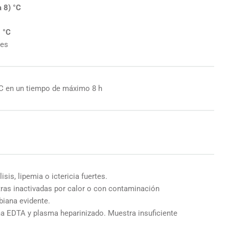
a 8) °C
5 °C
es
°C en un tiempo de máximo 8 h
sis, lipemia o ictericia fuertes.
ras inactivadas por calor o con contaminación
biana evidente.
a EDTA y plasma heparinizado. Muestra insuficiente