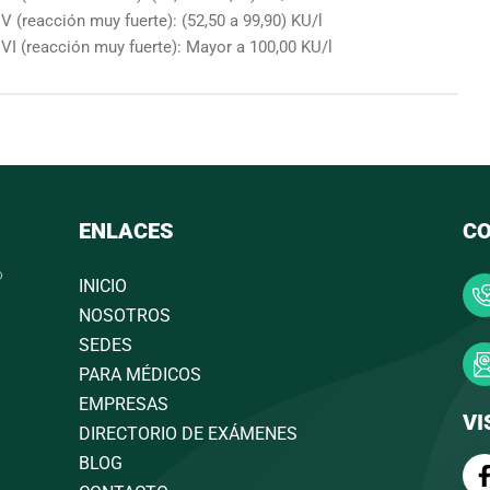
V (reacción muy fuerte): (52,50 a 99,90) KU/l
VI (reacción muy fuerte): Mayor a 100,00 KU/l
ENLACES
C
INICIO
NOSOTROS
SEDES
PARA MÉDICOS
EMPRESAS
VI
DIRECTORIO DE EXÁMENES
BLOG