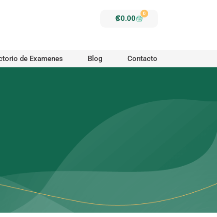
0
Carrito
₡
0.00
ctorio de Examenes
Blog
Contacto