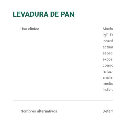
LEVADURA DE PAN
Uso clínico
Mucha
IgE. E
inmedi
actúa
especi
exposi
conoc
la luz
anális
médico
indivi
Nombres alternativos
Determ