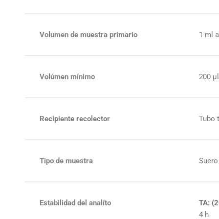
Volumen de muestra primario
1 ml a
Volúmen mínimo
200 µ
Recipiente recolector
Tubo t
Tipo de muestra
Suero
Estabilidad del analíto
TA: (2
4 h