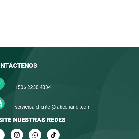
ONTÁCTENOS
+506 2258 4334
servicioalcliente @labechandi.com
SITE NUESTRAS REDES
F
I
W
T
a
n
h
i