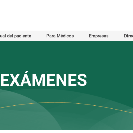
al del paciente
Para Médicos
Empresas
Dire
E EXÁMENES