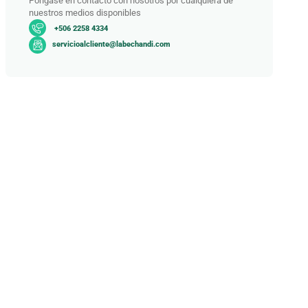
Póngase en contacto con nosotros por cualquiera de
nuestros medios disponibles
+506 2258 4334
servicioalcliente@labechandi.com