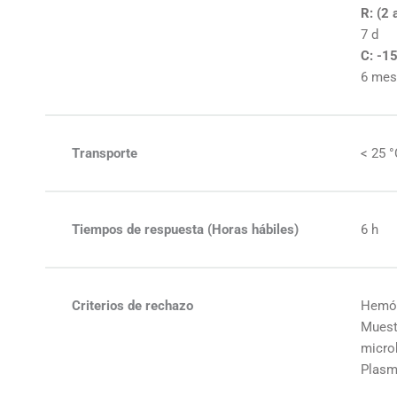
R: (2 
7 d
C: -1
6 mes
Transporte
< 25 
Tiempos de respuesta (Horas hábiles)
6 h
Criterios de rechazo
Hemóli
Muest
micro
Plasm