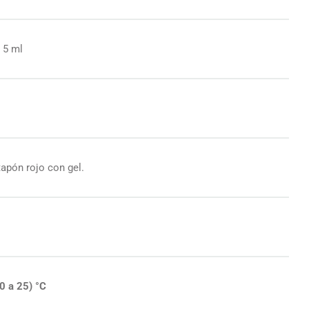
 5 ml
l
apón rojo con gel.
0 a 25) °C