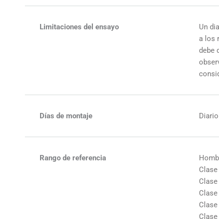
Limitaciones del ensayo
Un dia
a los 
debe 
observ
consi
Días de montaje
Diari
Rango de referencia
Hombr
Clase 
Clase 
Clase 
Clase 
Clase 