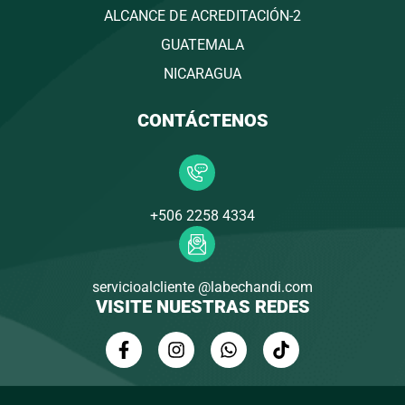
ALCANCE DE ACREDITACIÓN-2
GUATEMALA
NICARAGUA
CONTÁCTENOS
+506 2258 4334
servicioalcliente @labechandi.com
VISITE NUESTRAS REDES
F
I
W
T
a
n
h
i
c
s
a
k
e
t
t
t