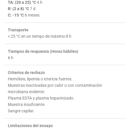
TA: (20 a 25) °C
4 h
R: (2 a 8) °C
7 d
C: -15 °C
6 meses
Transporte
< 25 °C en un tiempo de máximo 8 h
Tiempos de respuesta (Horas hábiles)
6 h
Criterios de rechazo
Hemólisis, lipemia o ictericia fuertes.
Muestras inactivadas por calor o con contaminación
microbiana evidente.
Plasma EDTA y plasma heparinizado.
Muestra insuficiente.
Sangre capilar.
Limitaciones del ensayo