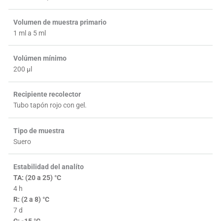
Volumen de muestra primario
1 ml a 5 ml
Volúmen mínimo
200 µl
Recipiente recolector
Tubo tapón rojo con gel.
Tipo de muestra
Suero
Estabilidad del analíto
TA: (20 a 25) °C
4 h
R: (2 a 8) °C
7 d