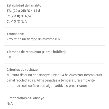
Estabilidad del analíto
TA: (20 a 25) °C
≤ 14 d
R: (2 a 8) °C
N/A
C: -15 °C
N/A
Transporte
< 25 °C en un tiempo de máximo 8 h
Tiempos de respuesta (Horas hábiles)
6 h
Criterios de rechazo
Muestra de orina con sangre. Orina 24 h: Muestras incompletas
o mal recolectadas. Almacenadas a temperatura ambiente
durante recolección o con algun aditivo o preservante
Limitaciones del ensayo
N/A