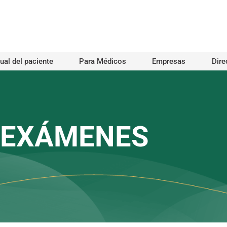
al del paciente
Para Médicos
Empresas
Dire
E EXÁMENES