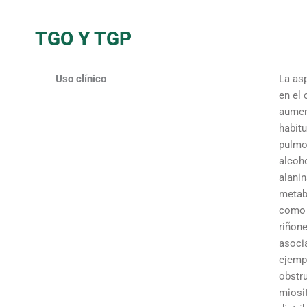
TGO Y TGP
Uso clínico
La as
en el 
aumen
habit
pulmo
alcohó
alanin
metab
como 
riñone
asoci
ejempl
obstru
miosit