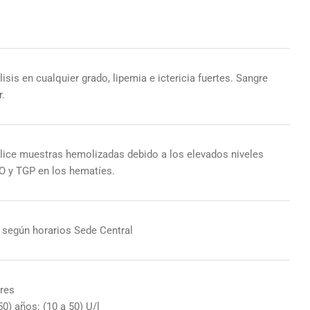
sis en cualquier grado, lipemia e ictericia fuertes. Sangre
r.
ilice muestras hemolizadas debido a los elevados niveles
O y TGP en los hematíes.
o según horarios Sede Central
res
50) años: (10 a 50) U/l