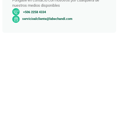
Póngase en contacto con nosotros por cualquiera de
nuestros medios disponibles
+506 2258 4334
servicioalcliente@labechandi.com