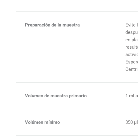
Preparación de la muestra
Evite
despu
en pl
result
activi
Esper
Centr
Volumen de muestra primario
1 ml a
Volúmen mínimo
350 µ