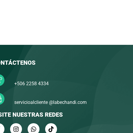
ONTÁCTENOS
+506 2258 4334
servicioalcliente @labechandi.com
SITE NUESTRAS REDES
F
I
W
T
a
n
h
i