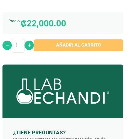
TGO
Y
₡
22,000.00
Precio:
TGP
cantidad
AÑADIR AL CARRITO
¿TIENE PREGUNTAS?