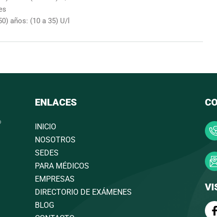
es
50) años: (10 a 35) U/l
ENLACES
C
INICIO
NOSOTROS
SEDES
PARA MÉDICOS
EMPRESAS
VI
DIRECTORIO DE EXÁMENES
BLOG