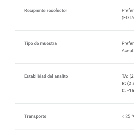
Recipiente recolector
Prefer
(EDTA)
Tipo de muestra
Prefer
Acept
Estabilidad del analíto
TA: (2
R: (2 
C: -1
Transporte
< 25 