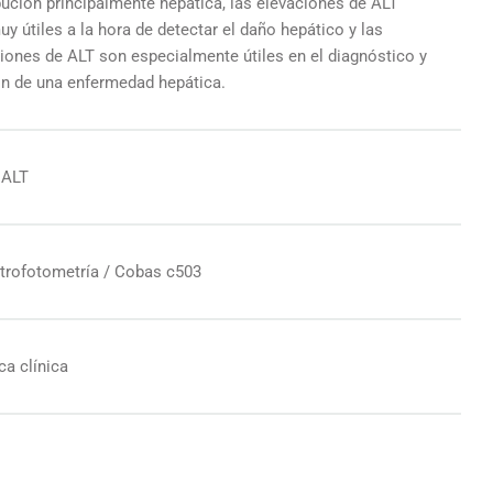
bución principalmente hepática, las elevaciones de ALT
y útiles a la hora de detectar el daño hepático y las
iones de ALT son especialmente útiles en el diagnóstico y
ón de una enfermedad hepática.
 ALT
trofotometría / Cobas c503
ca clínica