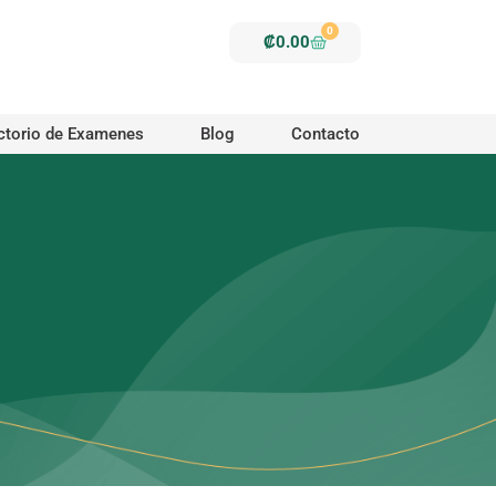
0
Carrito
₡
0.00
ctorio de Examenes
Blog
Contacto