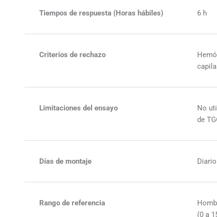
Tiempos de respuesta (Horas hábiles)
6 h
Criterios de rechazo
Hemóli
capila
Limitaciones del ensayo
No ut
de TG
Días de montaje
Diari
Rango de referencia
Homb
(0 a 1