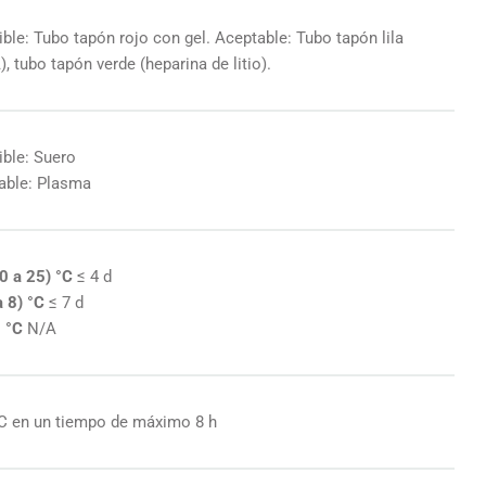
ible: Tubo tapón rojo con gel. Aceptable: Tubo tapón lila
, tubo tapón verde (heparina de litio).
ible: Suero
able: Plasma
0 a 25) °C
≤ 4 d
a 8) °C
≤ 7 d
5 °C
N/A
°C en un tiempo de máximo 8 h