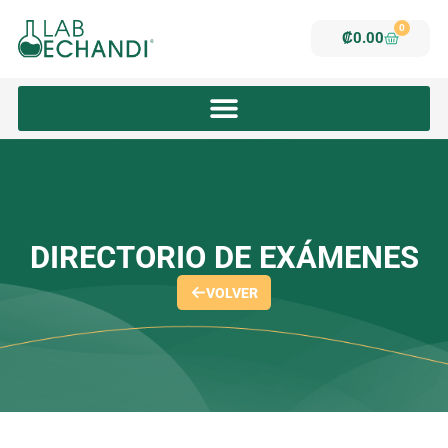
Ir
Tripsina
0
al
cantidad
Carrito
₡
0.00
contenido
DIRECTORIO DE EXÁMENES
VOLVER