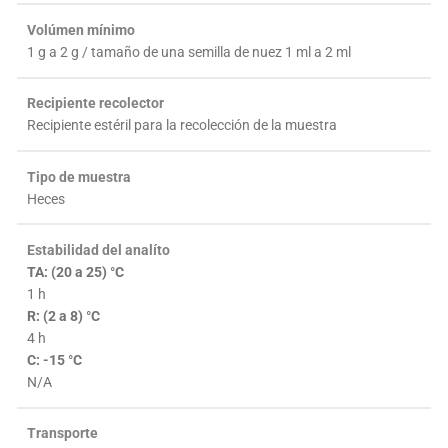
Volúmen mínimo
1 g a 2 g / tamaño de una semilla de nuez 1 ml a 2 ml
Recipiente recolector
Recipiente estéril para la recolección de la muestra
Tipo de muestra
Heces
Estabilidad del analíto
TA: (20 a 25) °C
1 h
R: (2 a 8) °C
4 h
C: -15 °C
N/A
Transporte