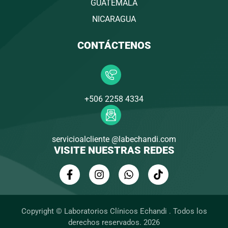
GUATEMALA
NICARAGUA
CONTÁCTENOS
+506 2258 4334
servicioalcliente @labechandi.com
VISITE NUESTRAS REDES
F
I
W
T
a
n
h
i
c
s
a
k
e
t
t
t
b
a
s
o
Copyright © Laboratorios Clínicos Echandi . Todos los
o
g
a
k
derechos reservados. 2026