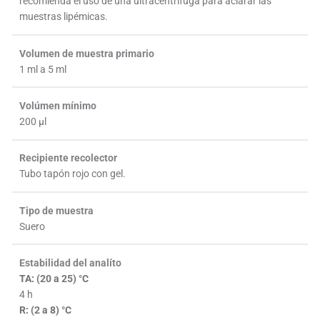
recomienda el uso de una ultracentrífuga para aclarar las
muestras lipémicas.
Volumen de muestra primario
1 ml a 5 ml
Volúmen mínimo
200 µl
Recipiente recolector
Tubo tapón rojo con gel.
Tipo de muestra
Suero
Estabilidad del analíto
TA: (20 a 25) °C
4 h
R: (2 a 8) °C