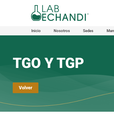
Ir
al
contenido
Inicio
Nosotros
Sedes
Manu
TGO Y TGP
Volver