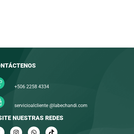
ONTÁCTENOS
+506 2258 4334
servicioalcliente @labechandi.com
SITE NUESTRAS REDES
F
I
W
T