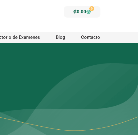
0
Carrito
₡
0.00
ctorio de Examenes
Blog
Contacto