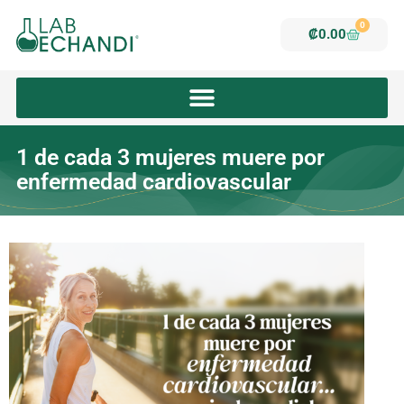
Ir
0
al
Carrito
₡
0.00
contenido
1 de cada 3 mujeres muere por
enfermedad cardiovascular