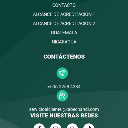
CONTACTO
ALCANCE DE ACREDITACIÓN-1
ALCANCE DE ACREDITACIÓN-2
GUATEMALA
NICARAGUA
CONTÁCTENOS
+506 2258 4334
servicioalcliente @labechandi.com
VISITE NUESTRAS REDES
F
I
W
T